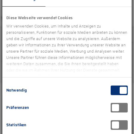
Diese Webseite verwendet Cookies
Wir verwenden Cookies, um Inhalte und Anzeigen zu
personalisieren, Funktionen für soziale Medien anbieten zu können
und die Zugriffe auf unsere Website zu analysieren. Außerdem
geben wir Informationen zu Ihrer Verwendung unserer Website an
unsere Partner für soziale Medien, Werbung und Analysen weiter.
Unsere Partner führen diese Informationen möglicherweise mit
weiteren Daten zusammen, die Sie ihnen bereitgestellt haben
oder die sie im Rahmen Ihrer Nutzung der Dienste gesammelt
haben. Sie geben Einwilligung zu unseren Cookies, wenn Sie
unsere Webseite weiterhin nutzen.
Einwilligungsauswahl
Notwendig
Präferenzen
Legende:
Im Chart werden die kumuliert bis Ende April
Statistiken
2025 generierten Reiseumsätze für die jetzt