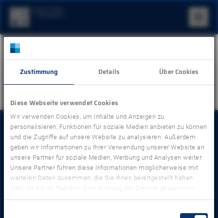
Anmelden
Zustimmung
Details
Über Cookies
Sign in with Microsoft
Diese Webseite verwendet Cookies
Wir verwenden Cookies, um Inhalte und Anzeigen zu
personalisieren, Funktionen für soziale Medien anbieten zu können
und die Zugriffe auf unsere Website zu analysieren. Außerdem
geben wir Informationen zu Ihrer Verwendung unserer Website an
unsere Partner für soziale Medien, Werbung und Analysen weiter.
Unsere Partner führen diese Informationen möglicherweise mit
weiteren Daten zusammen, die Sie ihnen bereitgestellt haben
oder die sie im Rahmen Ihrer Nutzung der Dienste gesammelt
haben. Sie geben Einwilligung zu unseren Cookies, wenn Sie
unsere Webseite weiterhin nutzen.
Einwilligungsauswahl