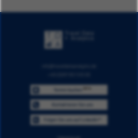
info@traveldataanalytics.de
+49 (0)911 951 510 00
BETA
Termin buchen
Kontaktieren Sie uns
Folgen Sie uns auf LinkedIn™
Impressum