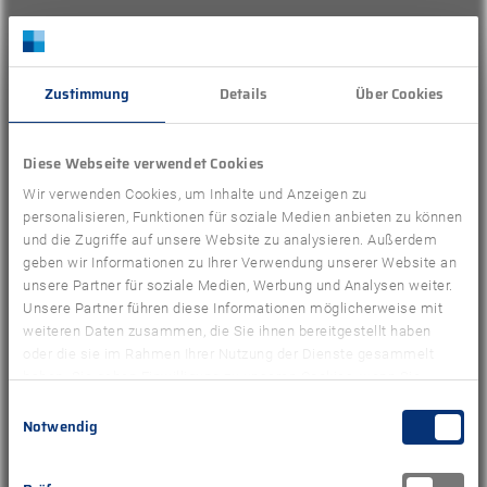
ANFAHRTSPLAN
Zustimmung
Details
Über Cookies
Diese Webseite verwendet Cookies
Wir verwenden Cookies, um Inhalte und Anzeigen zu
personalisieren, Funktionen für soziale Medien anbieten zu können
und die Zugriffe auf unsere Website zu analysieren. Außerdem
Oder nutzen Sie unser Kontaktformular
geben wir Informationen zu Ihrer Verwendung unserer Website an
unsere Partner für soziale Medien, Werbung und Analysen weiter.
Unsere Partner führen diese Informationen möglicherweise mit
weiteren Daten zusammen, die Sie ihnen bereitgestellt haben
Name
*
oder die sie im Rahmen Ihrer Nutzung der Dienste gesammelt
haben. Sie geben Einwilligung zu unseren Cookies, wenn Sie
unsere Webseite weiterhin nutzen.
Einwilligungsauswahl
Notwendig
Vorname
Nachname