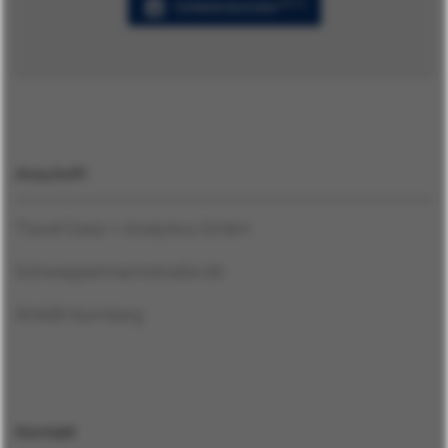
Kontakt
BETA
TERMIN BUCHEN
German
Anschrift
English
Anmelden
Travel Data + Analytics GmbH
Schweppermannstraße 66
90408 Nürnberg
Kontakt