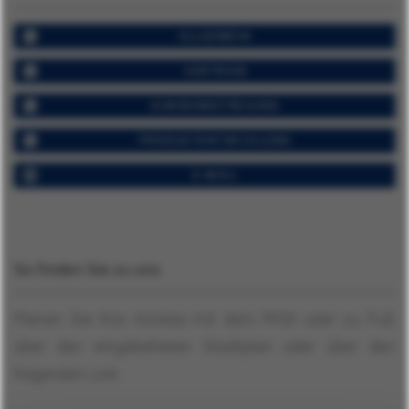
ALLGEMEIN
VERTRIEB
KUNDENBETREUUNG
PRODUKTENTWICKLUNG
E-MAIL
So finden Sie zu uns
Planen Sie Ihre Anreise mit dem PKW oder zu Fuß
über den eingebetteten Stadtplan oder über den
folgenden Link: