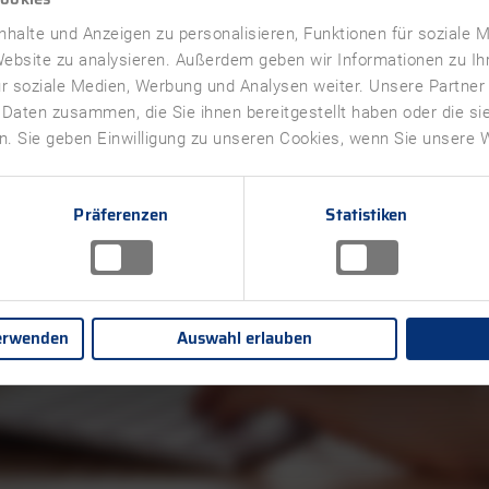
halte und Anzeigen zu personalisieren, Funktionen für soziale 
 Website zu analysieren. Außerdem geben wir Informationen zu I
r soziale Medien, Werbung und Analysen weiter. Unsere Partner
Anmelden
 Daten zusammen, die Sie ihnen bereitgestellt haben oder die s
. Sie geben Einwilligung zu unseren Cookies, wenn Sie unsere W
Sign in with Microsoft
Präferenzen
Statistiken
Zurück zu TDA
erwenden
Auswahl erlauben