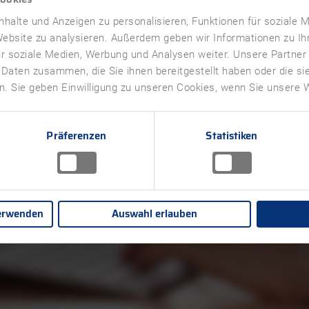
halte und Anzeigen zu personalisieren, Funktionen für soziale 
 Website zu analysieren. Außerdem geben wir Informationen zu I
r soziale Medien, Werbung und Analysen weiter. Unsere Partner
Anmelden
 Daten zusammen, die Sie ihnen bereitgestellt haben oder die s
. Sie geben Einwilligung zu unseren Cookies, wenn Sie unsere W
Sign in with Microsoft
Präferenzen
Statistiken
Zurück zu TDA
erwenden
Auswahl erlauben